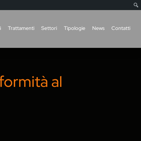
i
Trattamenti
Settori
Tipologie
News
Contatti
formità al