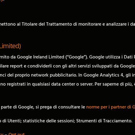
ettono al Titolare del Trattamento di monitorare e analizzare i dat
Limited)
rnito da Google Ireland Limited (“Google”). Google utilizza i Dati 
are report e condividerli con gli altri servizi sviluppati da Googl
nci del proprio network pubblicitario. In Google Analytics 4, gli i
no registrati in qualsiasi data center o server. Per saperne di più,
 parte di Google, si prega di consultare le
norme per i partner di 
ro di Utenti; statistiche delle sessioni; Strumenti di Tracciamento.
cy
–
Opt out
.