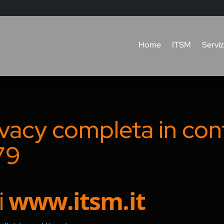
Home
ITSM
Serviz
ivacy completa in con
79
i
www.itsm.it