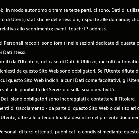
Web, in modo autonomo o tramite terze parti, ci sono: Dati di uti
 di Utenti; statistiche delle sessioni; risposte alle domande; clic;
lativa allo scorrimento; eventi touch; IP address.
i Personali raccolti sono forniti nelle sezioni dedicate di questa p
i Dati stessi.
rniti dall'Utente o, nel caso di Dati di Utilizzo, raccolti automa
richiesti da questo Sito Web sono obbligatori. Se l’Utente rifiuta 
n cui questo Sito Web indichi alcuni Dati come facoltativi, gli Uten
ulla disponibilità del Servizio o sulla sua operatività.
Dati siano obbligatori sono incoraggiati a contattare il Titolare.
umenti di tracciamento - da parte di questo Sito Web o dei titolari d
all'Utente, oltre alle ulteriori finalità descritte nel presente docum
Personali di terzi ottenuti, pubblicati o condivisi mediante quest