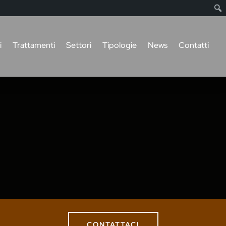
i
Trattamenti
Settori
Tipologie
News
Contatti
CONTATTACI