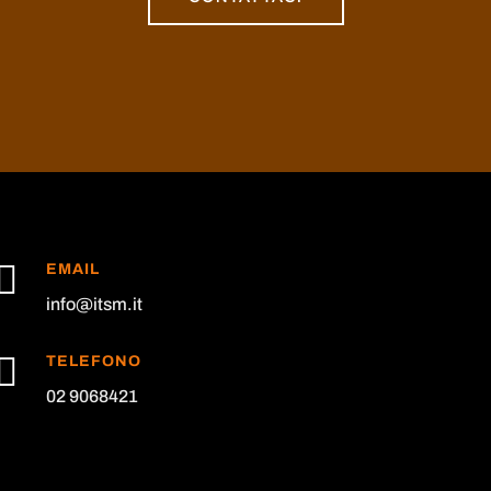

EMAIL
info@itsm.it

TELEFONO
02 9068421